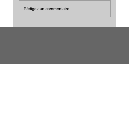
Rédigez un commentaire...
Le jour où j'ai découvert pourquoi la plupart des
évaluations de développement échouent, et
comment la présence locale change tout