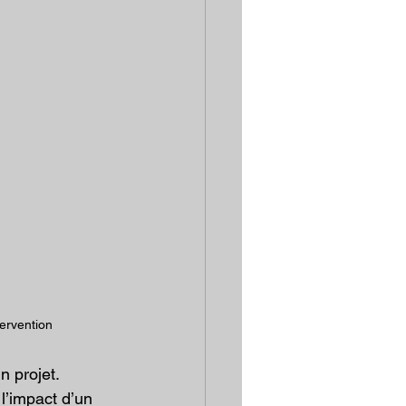
ervention 
n projet. 
 l’impact d’un 