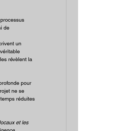
n processus 
i de 
crivent un 
véritable 
es révèlent la 
profonde pour 
rojet ne se 
gtemps réduites 
locaux et les 
ligence 