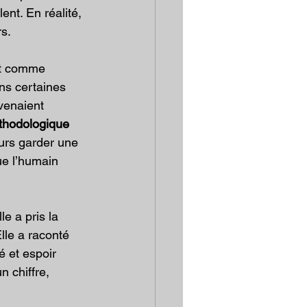
nt. En réalité, 
rs.
ct comme 
ns certaines 
evenaient 
thodologique 
jours garder une 
ue l’humain 
le a pris la 
lle a raconté 
é et espoir 
 chiffre, 