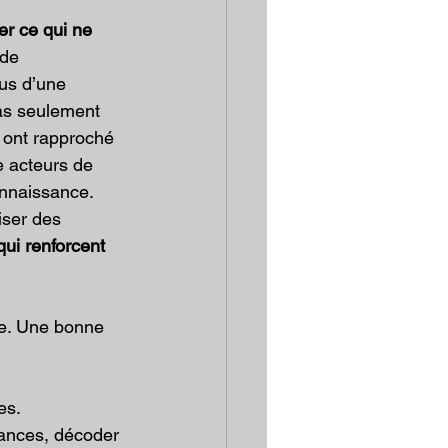
er ce qui ne 
de 
us d’une 
pas seulement 
i ont rapproché 
 acteurs de 
onnaissance.
iser des 
ui renforcent 
te. Une bonne 
es.
uances, décoder 