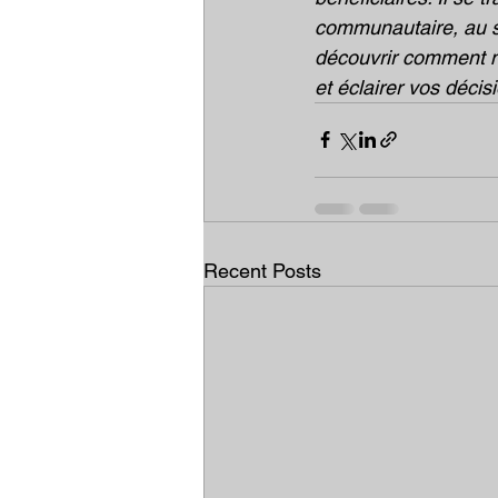
communautaire, au se
découvrir comment n
et éclairer vos décis
Recent Posts