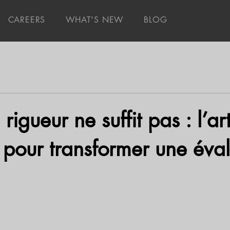
CAREERS
WHAT'S NEW
BLOG
igueur ne suffit pas : l’ar
 pour transformer une éva