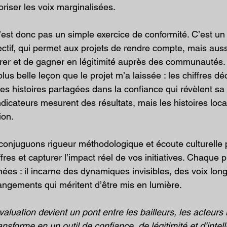
loriser les voix marginalisées.
n’est donc pas un simple exercice de conformité. C’est u
ectif, qui permet aux projets de rendre compte, mais auss
crer et de gagner en légitimité auprès des communautés.
plus belle leçon que le projet m’a laissée : les chiffres dé
les histoires partagées dans la confiance qui révèlent sa 
dicateurs mesurent des résultats, mais les histoires local
ion.
 conjuguons rigueur méthodologique et écoute culturelle 
ffres et capturer l’impact réel de vos initiatives. Chaque p
nées : il incarne des dynamiques invisibles, des voix lon
angements qui méritent d’être mis en lumière. 
valuation devient un pont entre les bailleurs, les acteurs 
ransforme en un outil de confiance, de légitimité et d’intel