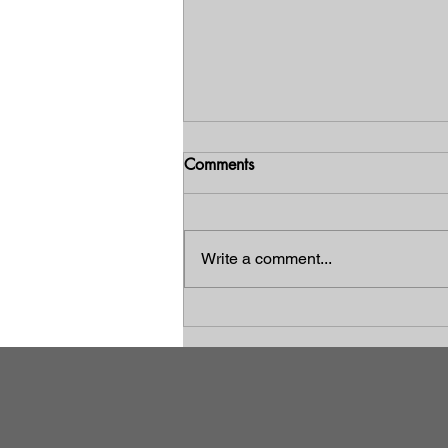
Comments
Write a comment...
Le jour où j'ai découvert
pourquoi la plupart des
évaluations de développement
échouent, et comment la
présence locale change tout