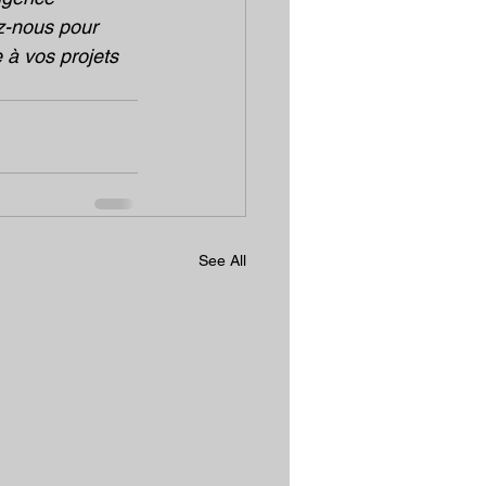
z-nous pour 
à vos projets 
See All