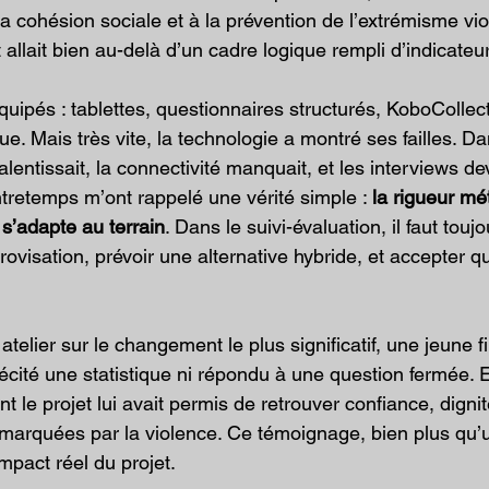
cohésion sociale et à la prévention de l’extrémisme viole
 allait bien au-delà d’un cadre logique rempli d’indicateu
uipés : tablettes, questionnaires structurés, KoboColle
 Mais très vite, la technologie a montré ses failles. Da
ralentissait, la connectivité manquait, et les interviews d
tretemps m’ont rappelé une vérité simple : 
la rigueur mé
e s’adapte au terrain
. Dans le suivi-évaluation, il faut tou
rovisation, prévoir une alternative hybride, et accepter q
telier sur le changement le plus significatif, une jeune fil
récité une statistique ni répondu à une question fermée. E
t le projet lui avait permis de retrouver confiance, dignit
arquées par la violence. Ce témoignage, bien plus qu’un
impact réel du projet.