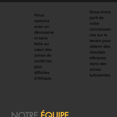
Nous tirons
Hadjar
Nous
parti de
opérons
Yaya
a
notre
avec un
connaissan
dévoueme
Bouar
Mouss
ces sur le
nt sans
terrain pour
é
a Gros
faille au
obtenir des
cœur des
résultats
Direct
Directri
zones de
efficaces
conflit les
eur
ce
dans des
plus
zones
Execut
Associé
difficiles
turbulentes
d’Afrique.
.
if
e
Maha
madou
Camar
NOTRE
ÉQUIPE