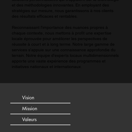
et des méthodologies innovantes. En employant des
stratégies sur mesure, nous garantissons à nos clients
des résultats efficaces et rentables.
Reconnaissant l'importance des nuances propres à
chaque contexte, nous mettons à profit une expertise
locale éprouvée pour améliorer les perspectives de
réussite à court et à long terme. Notre large gamme de
services s'appuie sur une connaissance approfondie du
terrain. Notre équipe d'experts locaux multidimensionnels
apporte une vaste expérience des programmes et
initiatives nationaux et internationaux.
Vision
Mission
Valeurs