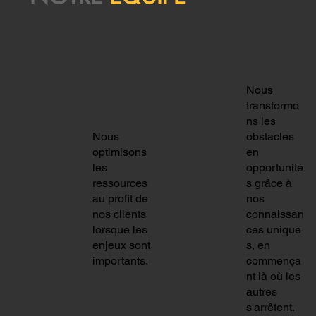
a
Directe
ur
Associé
Nous
transformo
ns les
Nous
obstacles
optimisons
en
Awa
les
opportunité
Laya
ressources
s grâce à
Coulib
au profit de
nos
Ouolog
aly
nos clients
connaissan
lorsque les
ces unique
uem
Chargé
enjeux sont
s, en
Conseil
importants.
commença
e Finan
nt là où les
ler Tech
autres
ce &
s'arrêtent.