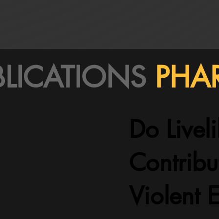
BLICATIONS
PHA
Do Livel
Contribu
Violent 