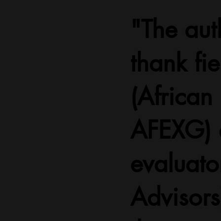
"The aut
thank fie
(African
AFEXG) a
evaluato
Advisors