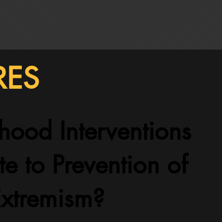
RES
ihood Interventions
te to Prevention of
Extremism?